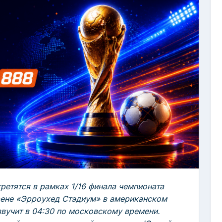
ретятся в рамках 1/16 финала чемпионата
арене «Эрроухед Стэдиум» в американском
звучит в 04:30 по московскому времени.