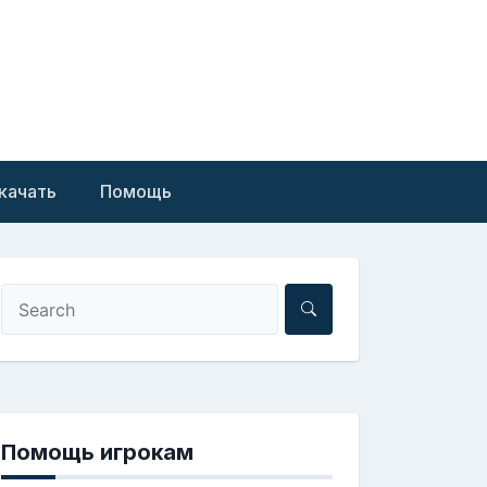
качать
Помощь
Помощь игрокам