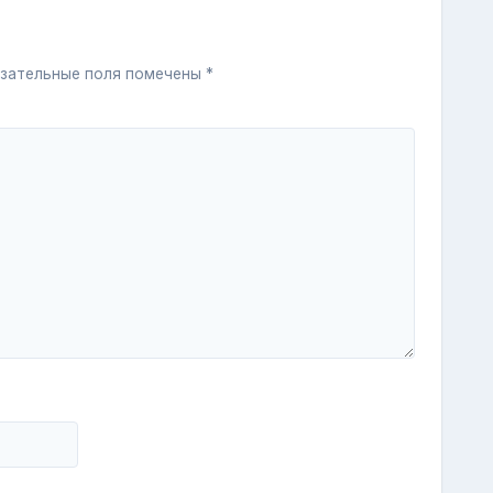
зательные поля помечены
*