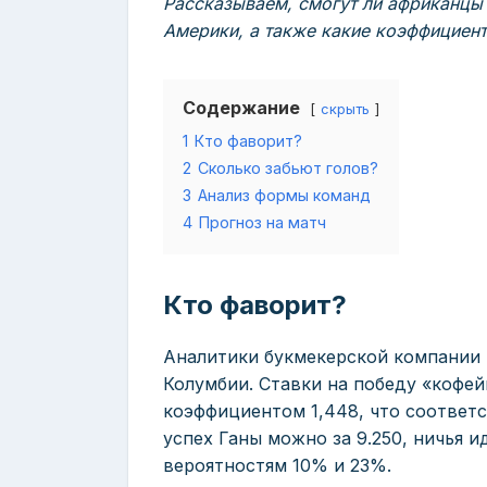
Рассказываем, смогут ли африканцы
Америки, а также какие коэффициент
Содержание
скрыть
1
Кто фаворит?
2
Сколько забьют голов?
3
Анализ формы команд
4
Прогноз на матч
Кто фаворит?
Аналитики букмекерской компании 
Колумбии. Ставки на победу «кофе
коэффициентом 1,448, что соответс
успех Ганы можно за 9.250, ничья и
вероятностям 10% и 23%.