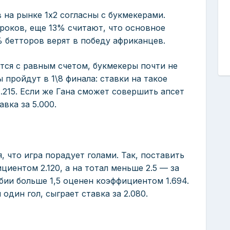
на рынке 1х2 согласны с букмекерами.
оков, еще 13% считают, что основное
% бетторов верят в победу африканцев.
тся с равным счетом, букмекеры почти не
 пройдут в 1\8 финала: ставки на такое
.215. Если же Гана сможет совершить апсет
вка за 5.000.
 что игра порадует голами. Так, поставить
циентом 2.120, а на тотал меньше 2.5 — за
бии больше 1,5 оценен коэффициентом 1.694.
один гол, сыграет ставка за 2.080.