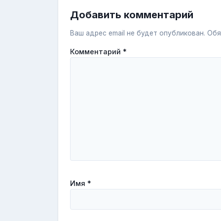
Добавить комментарий
Ваш адрес email не будет опубликован.
Обя
Комментарий
*
Имя
*