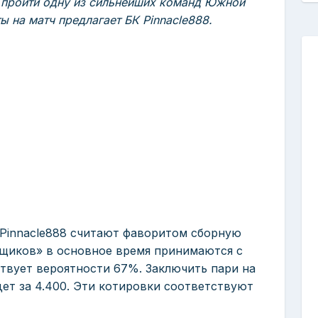
 пройти одну из сильнейших команд Южной
ы на матч предлагает БК Pinnacle888.
Pinnacle888 считают фаворитом сборную
йщиков» в основное время принимаются с
твует вероятности 67%. Заключить пари на
дет за 4.400. Эти котировки соответствуют