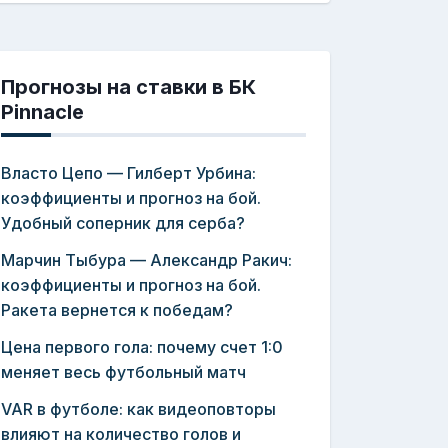
Прогнозы на ставки в БК
Pinnacle
Власто Цепо — Гилберт Урбина:
коэффициенты и прогноз на бой.
Удобный соперник для серба?
Марчин Тыбура — Александр Ракич:
коэффициенты и прогноз на бой.
Ракета вернется к победам?
Цена первого гола: почему счет 1:0
меняет весь футбольный матч
VAR в футболе: как видеоповторы
влияют на количество голов и