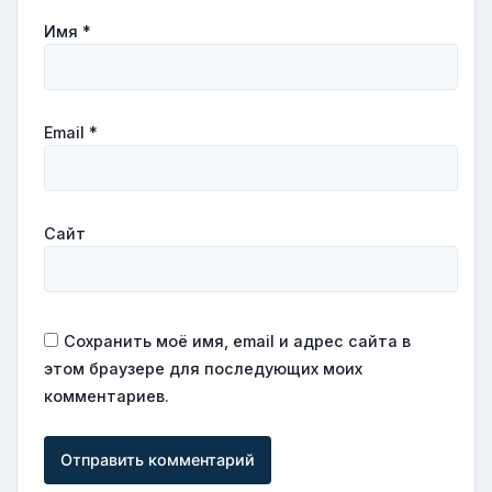
Имя
*
Email
*
Сайт
Сохранить моё имя, email и адрес сайта в
этом браузере для последующих моих
комментариев.