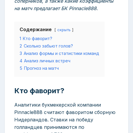
соперников, а также какие коэффициенты
на матч предлагает БК Pinnacle888.
Содержание
скрыть
1
Кто фаворит?
2
Сколько забьют голов?
3
Анализ формы и статистики команд
4
Анализ личных встреч
5
Прогноз на матч
Кто фаворит?
Аналитики букмекерской компании
Pinnacle888 считают фаворитом сборную
Нидерландов. Ставки на победу
голландцев принимаются по