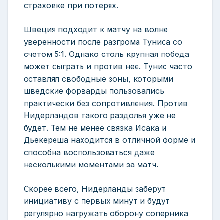
страховке при потерях.
Швеция подходит к матчу на волне
уверенности после разгрома Туниса со
счетом 5:1. Однако столь крупная победа
может сыграть и против нее. Тунис часто
оставлял свободные зоны, которыми
шведские форварды пользовались
практически без сопротивления. Против
Нидерландов такого раздолья уже не
будет. Тем не менее связка Исака и
Дьекереша находится в отличной форме и
способна воспользоваться даже
несколькими моментами за матч.
Скорее всего, Нидерланды заберут
инициативу с первых минут и будут
регулярно нагружать оборону соперника