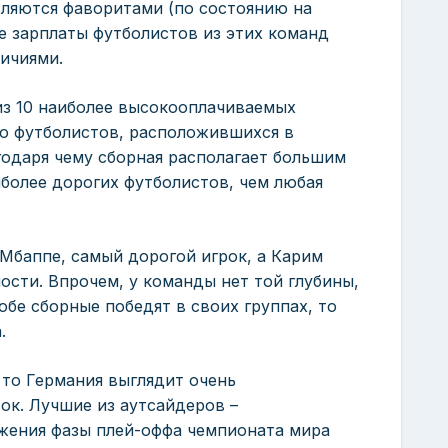
вляются фаворитами (по состоянию на
е зарплаты футболистов из этих команд
ичиями.
из 10 наиболее высокооплачиваемых
еро футболистов, расположившихся в
агодаря чему сборная располагает большим
более дорогих футболистов, чем любая
Мбаппе, самый дорогой игрок, а Карим
ости. Впрочем, у команды нет той глубины,
обе сборные победят в своих группах, то
.
 то Германия выглядит очень
ок. Лучшие из аутсайдеров –
жения фазы плей-оффа чемпионата мира