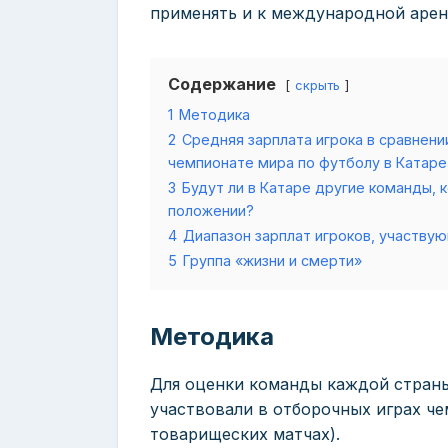
применять и к международной арен
Содержание
скрыть
1
Методика
2
Средняя зарплата игрока в сравнен
чемпионате мира по футболу в Катаре
3
Будут ли в Катаре другие команды,
положении?
4
Диапазон зарплат игроков, участву
5
Группа «жизни и смерти»
Методика
Для оценки команды каждой страны
участвовали в отборочных играх че
товарищеских матчах).