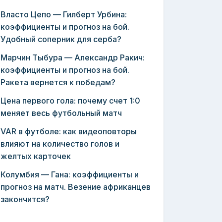
Власто Цепо — Гилберт Урбина:
коэффициенты и прогноз на бой.
Удобный соперник для серба?
Марчин Тыбура — Александр Ракич:
коэффициенты и прогноз на бой.
Ракета вернется к победам?
Цена первого гола: почему счет 1:0
меняет весь футбольный матч
VAR в футболе: как видеоповторы
влияют на количество голов и
желтых карточек
Колумбия — Гана: коэффициенты и
прогноз на матч. Везение африканцев
закончится?