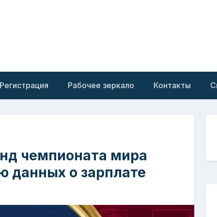
Регистрация
Рабочее зеркало
Контакты
С
анд чемпионата мира
ю данных о зарплате