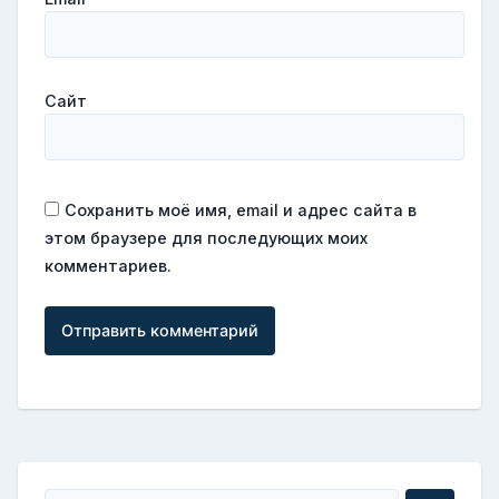
Сайт
Сохранить моё имя, email и адрес сайта в
этом браузере для последующих моих
комментариев.