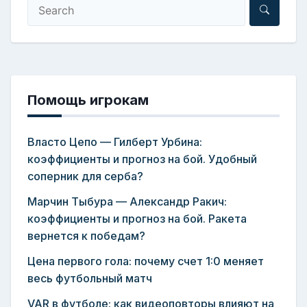
Помощь игрокам
Власто Цепо — Гилберт Урбина:
коэффициенты и прогноз на бой. Удобный
соперник для серба?
Марчин Тыбура — Александр Ракич:
коэффициенты и прогноз на бой. Ракета
вернется к победам?
Цена первого гола: почему счет 1:0 меняет
весь футбольный матч
VAR в футболе: как видеоповторы влияют на