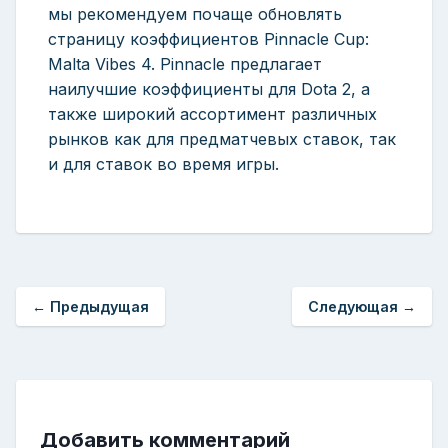
мы рекомендуем почаще обновлять
страницу коэффициентов Pinnacle Cup:
Malta Vibes 4. Pinnacle предлагает
наилучшие коэффициенты для Dota 2, а
также широкий ассортимент различных
рынков как для предматчевых ставок, так
и для ставок во время игры.
← Предыдущая
Следующая →
Добавить комментарий