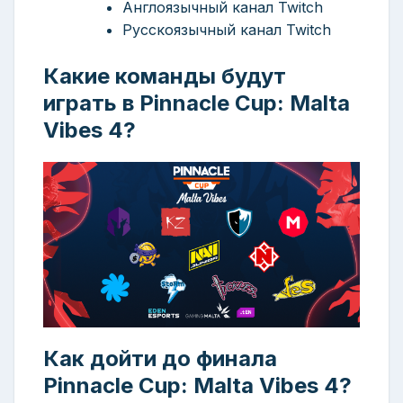
Англоязычный канал Twitch
Русскоязычный канал Twitch
Какие команды будут
играть в Pinnacle Cup: Malta
Vibes 4?
Как дойти до финала
Pinnacle Cup: Malta Vibes 4?